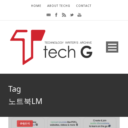
HOME
ABOUT TECHG
CONTACT
Tag
노트북LM
#새소식