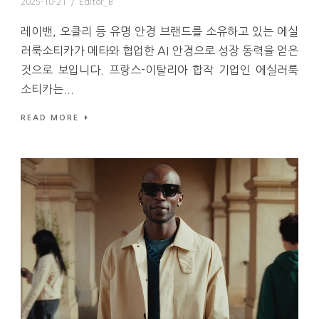
2025-10-21
/
Editor_B
레이밴, 오클리 등 유명 안경 브랜드를 소유하고 있는 에실
러룩소티카가 메타와 협업한 AI 안경으로 성장 동력을 얻은
것으로 보입니다. 프랑스-이탈리아 합작 기업인 에실러룩
소티카는...
READ MORE