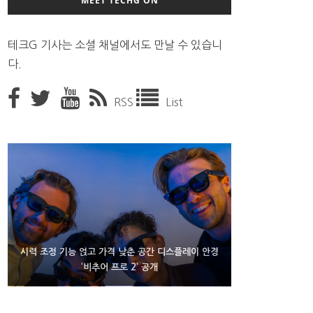
MEET TECHG ON
테크G 기사는 소셜 채널에서도 만날 수 있습니
다.
RSS
List
D램 부족에 10억달러어치 아이폰18 프로세서 패키징
시력 조정 기능 얹고 가격 낮춘 공간 디스플레이 안경
300~400달러 반지형 스피커 준비하는 오픈AI
‘비추어 프로 2’ 공개
대기 중