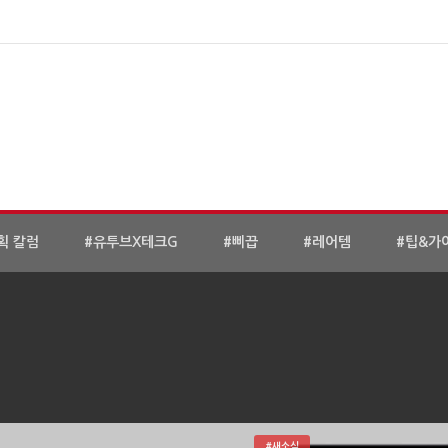
획 칼럼
#유투브X테크G
#삐끕
#레어템
#팁&가
#새소식