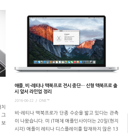
애플, 비-레티나 맥북프로 전시 중단… 신형 맥북프로 출
시 앞서 라인업 정리
2016-06-22
/
ONE™
터치
비-레티나 맥북프로가 단종 수순을 밟고 있다는 관측
 그
이 나왔습니다. 미 IT매체 애플인사이더는 20일(현지
 보
시각) 애플이 레티나 디스플레이를 탑재하지 않은 13