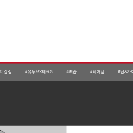
획 칼럼
#유투브X테크G
#삐끕
#레어템
#팁&가