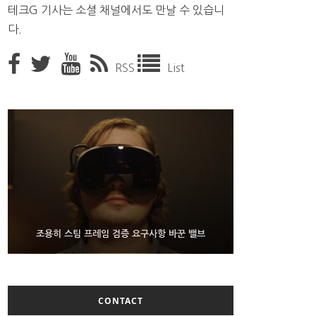
테크G 기사는 소셜 채널에서도 만날 수 있습니
다.
RSS
List
9월 4일부터 서비스 접는 안드로이드 장치용 구글 어
FMS 2026서 차세대 3D 메모리 ZHBM·ZNAND-O
조용히 스팀 프레임 검증 요구사항 바꾼 밸브
모형 처음 선보인 삼성전자
시스턴트
CONTACT