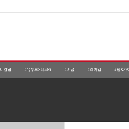
획 칼럼
#유투브X테크G
#삐끕
#레어템
#팁&가