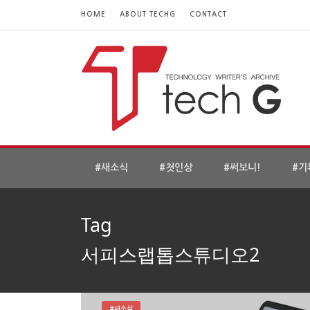
HOME
ABOUT TECHG
CONTACT
#새소식
#첫인상
#써보니!
#기
Tag
서피스랩톱스튜디오2
#새소식