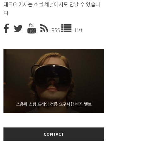
테크G 기사는 소셜 채널에서도 만날 수 있습니
다.
RSS
List
9월 4일부터 서비스 접는 안드로이드 장치용 구글 어
FMS 2026서 차세대 3D 메모리 ZHBM·ZNAND-O
조용히 스팀 프레임 검증 요구사항 바꾼 밸브
모형 처음 선보인 삼성전자
시스턴트
CONTACT