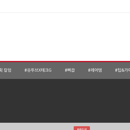
획 칼럼
#유투브X테크G
#삐끕
#레어템
#팁&가
#새소식