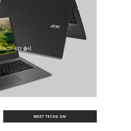
AO1-431 출시
MEET TECHG ON