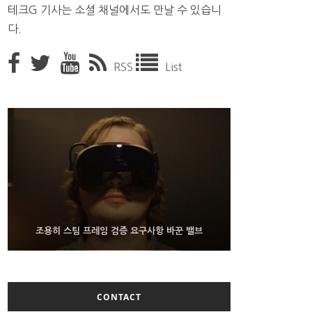
테크G 기사는 소셜 채널에서도 만날 수 있습니
다.
RSS
List
9월 4일부터 서비스 접는 안드로이드 장치용 구글 어
FMS 2026서 차세대 3D 메모리 ZHBM·ZNAND-O
조용히 스팀 프레임 검증 요구사항 바꾼 밸브
모형 처음 선보인 삼성전자
시스턴트
CONTACT