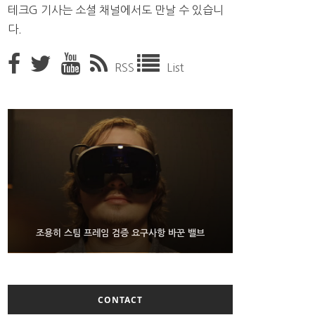
테크G 기사는 소셜 채널에서도 만날 수 있습니
다.
RSS
List
9월 4일부터 서비스 접는 안드로이드 장치용 구글 어
FMS 2026서 차세대 3D 메모리 ZHBM·ZNAND-O
조용히 스팀 프레임 검증 요구사항 바꾼 밸브
모형 처음 선보인 삼성전자
시스턴트
CONTACT