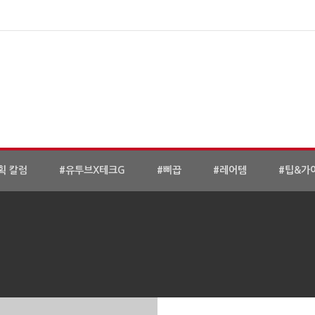
획 칼럼
#유투브X테크G
#삐끕
#레어템
#팁&가