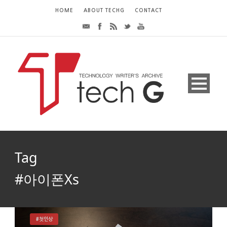
HOME
ABOUT TECHG
CONTACT
Tag
#아이폰Xs
#첫인상