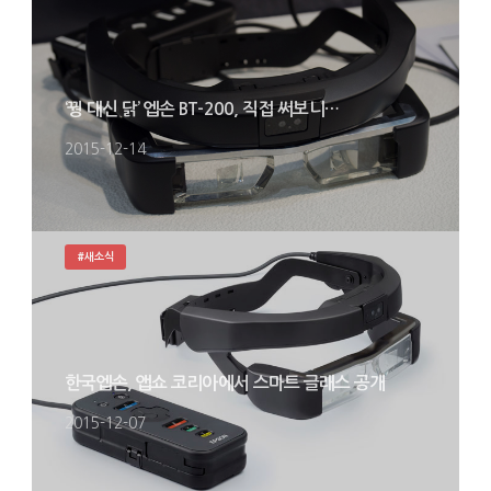
‘꿩 대신 닭’ 엡손 BT-200, 직접 써보니…
2015-12-14
#새소식
한국엡손, 앱쇼 코리아에서 스마트 글래스 공개
2015-12-07