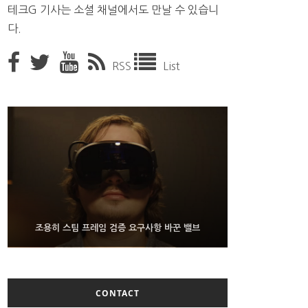
테크G 기사는 소셜 채널에서도 만날 수 있습니
다.
RSS
List
9월 4일부터 서비스 접는 안드로이드 장치용 구글 어
FMS 2026서 차세대 3D 메모리 ZHBM·ZNAND-O
조용히 스팀 프레임 검증 요구사항 바꾼 밸브
모형 처음 선보인 삼성전자
시스턴트
CONTACT