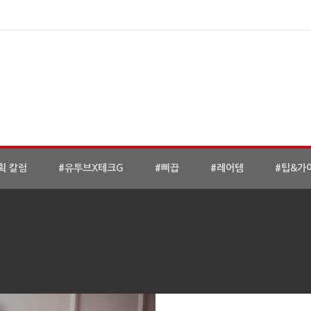
획 칼럼
#유투브X테크G
#삐끕
#레어템
#팁&가