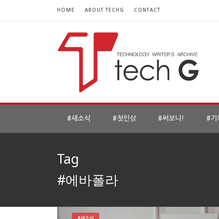
HOME
ABOUT TECHG
CONTACT
#새소식
#첫인상
#써보니!
#기
Tag
#에바폴라
#새소식