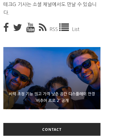
테크G 기사는 소셜 채널에서도 만날 수 있습니
다.
RSS
List
D램 부족에 10억달러어치 아이폰18 프로세서 패키징
시력 조정 기능 얹고 가격 낮춘 공간 디스플레이 안경
300~400달러 반지형 스피커 준비하는 오픈AI
‘비추어 프로 2’ 공개
대기 중
CONTACT