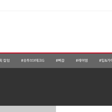
획 칼럼
#유투브X테크G
#삐끕
#레어템
#팁&가