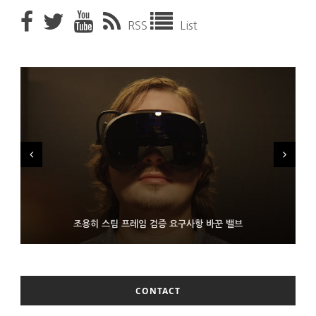
RSS
List
FMS 2026서 차세대 3D 메모리 ZHBM·ZNAND-O 모형 처음 선
9월 4일부터 서비스 접는 안드로이드 장치용 구글 어시스턴트
조용히 스팀 프레임 검증 요구사항 바꾼 밸브
보인 삼성전자
CONTACT