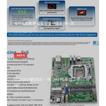
저가 노트북 판 넓힐 인텔 ‘아폴로 레이크’
2016-04-18
#새소식
인텔 5X5 메인보드… ‘어, 미니 PC도 업그레이드되
네?’
2015-08-25