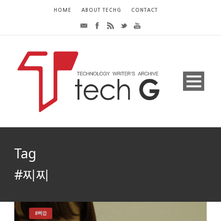
HOME
ABOUT TECHG
CONTACT
Tag
#찌찌
#삐끕