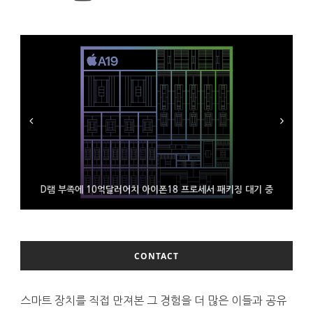
D램 부족에 10억달러어치 아이폰18 프로세서 패키징 대기 중
300~400달러 반지형 스피커 준비하는 오픈AI
조용히 스팀 프레임 검증 요구사항 바꾼 밸브
CONTACT
스마트 장치를 직접 만져본 그 경험을 더 많은 이들과 공유