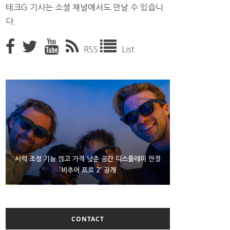
테크G 기사는 소셜 채널에서도 만날 수 있습니
다.
RSS
List
D램 부족에 10억달러어치 아이폰18 프로세서 패키징
시력 조정 기능 얹고 가격 낮춘 공간 디스플레이 안경
300~400달러 반지형 스피커 준비하는 오픈AI
‘비추어 프로 2’ 공개
대기 중
CONTACT