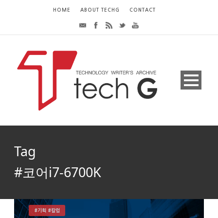
HOME
ABOUT TECHG
CONTACT
Tag
#코어i7-6700K
#기획 #칼럼