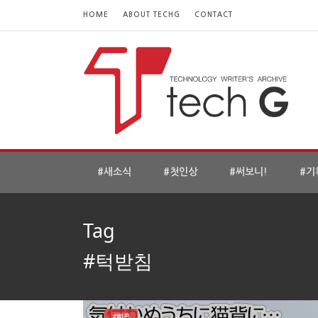
HOME
ABOUT TECHG
CONTACT
#새소식
#첫인상
#써보니!
#기
Tag
#턱받침
#삐끕