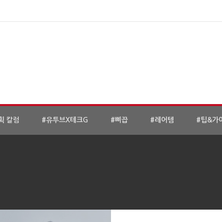
획 칼럼
#유투브X테크G
#삐끕
#레어템
#팁&가