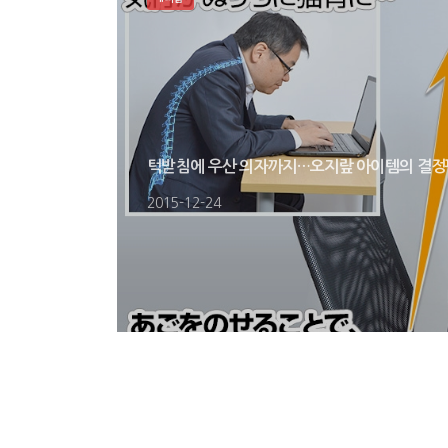
턱받침에 우산 의자까지…오지랖 아이템의 결정
2015-12-24