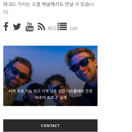
테크G 기사는 소셜 채널에서도 만날 수 있습니
다.
RSS
List
D램 부족에 10억달러어치 아이폰18 프로세서 패키징
시력 조정 기능 얹고 가격 낮춘 공간 디스플레이 안경
300~400달러 반지형 스피커 준비하는 오픈AI
‘비추어 프로 2’ 공개
대기 중
CONTACT