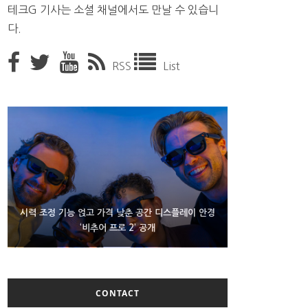
테크G 기사는 소셜 채널에서도 만날 수 있습니
다.
RSS
List
D램 부족에 10억달러어치 아이폰18 프로세서 패키징
시력 조정 기능 얹고 가격 낮춘 공간 디스플레이 안경
300~400달러 반지형 스피커 준비하는 오픈AI
‘비추어 프로 2’ 공개
대기 중
CONTACT