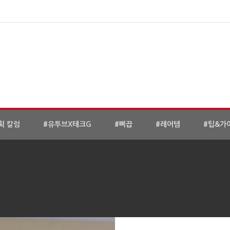
획 칼럼
#유투브X테크G
#삐끕
#레어템
#팁&가