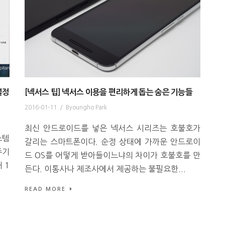
설정
[넥서스 팁] 넥서스 이용을 편리하게 돕는 숨은 기능들
2016-01-11
/
Byoungho Park
최신 안드로이드를 넣은 넥서스 시리즈는 호불호가
스템
갈리는 스마트폰이다. 순정 상태에 가까운 안드로이
주기
드 OS를 어떻게 받아들이느냐의 차이가 호불호를 만
 1
든다. 이통사나 제조사에서 제공하는 불필요한...
READ MORE