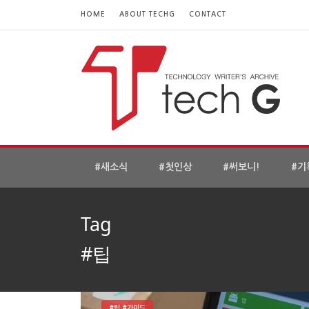
HOME
ABOUT TECHG
CONTACT
#새소식
#첫인상
#써보니!
#기
Tag
#팁
#팁 #가이드