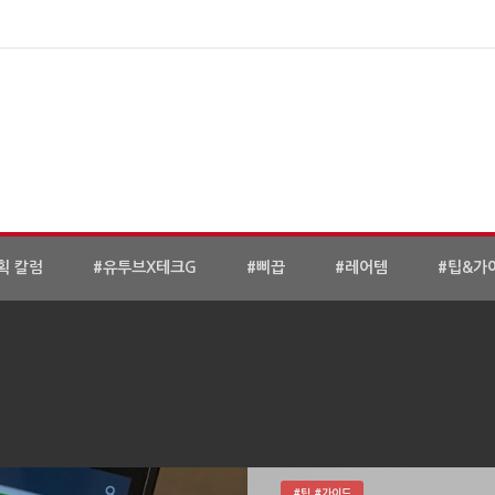
획 칼럼
#유투브X테크G
#삐끕
#레어템
#팁&가
#팁 #가이드