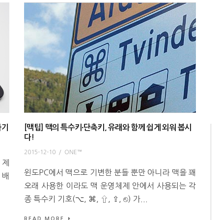
하기
[맥팁] 맥의 특수키∙단축키, 유래와 함께 쉽게 외워 봅시
다!
2015-12-10
/
ONE™
 제
윈도PC에서 맥으로 기변한 분들 뿐만 아니라 맥을 꽤
 배
오래 사용한 이라도 맥 운영체제 안에서 사용되는 각
종 특수키 기호(⌥, ⌘, ⇧, ⇪, ⎋) 가...
READ MORE