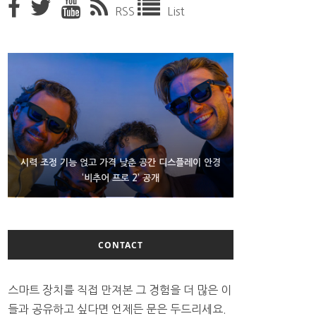
RSS
List
D램 부족에 10억달러어치 아이폰18 프로세서 패키징
시력 조정 기능 얹고 가격 낮춘 공간 디스플레이 안경
300~400달러 반지형 스피커 준비하는 오픈AI
‘비추어 프로 2’ 공개
대기 중
CONTACT
스마트 장치를 직접 만져본 그 경험을 더 많은 이
들과 공유하고 싶다면 언제든 문은 두드리세요.