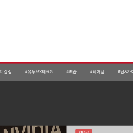
획 칼럼
#유투브X테크G
#삐끕
#레어템
#팁&가
#새소식