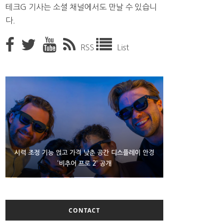
테크G 기사는 소셜 채널에서도 만날 수 있습니
다.
RSS
List
D램 부족에 10억달러어치 아이폰18 프로세서 패키징
시력 조정 기능 얹고 가격 낮춘 공간 디스플레이 안경
300~400달러 반지형 스피커 준비하는 오픈AI
‘비추어 프로 2’ 공개
대기 중
CONTACT