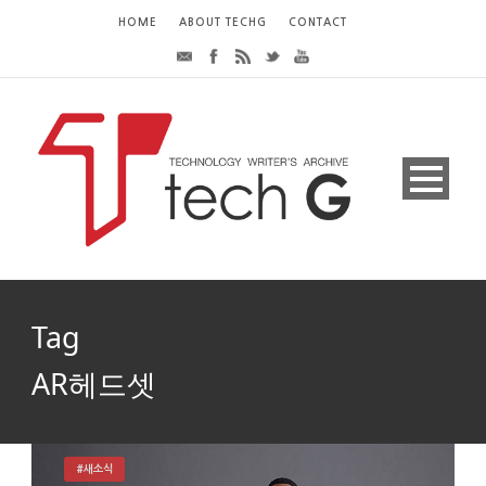
HOME
ABOUT TECHG
CONTACT
Tag
AR헤드셋
#새소식