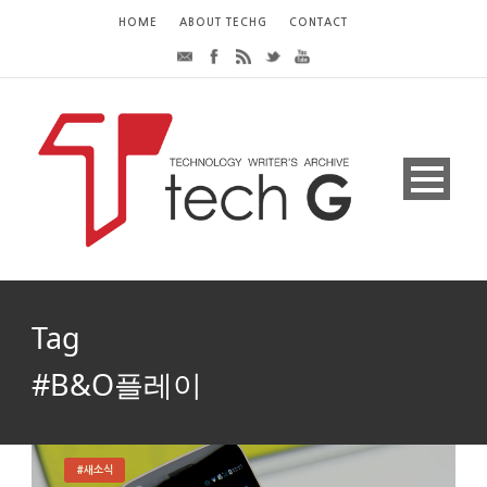
HOME
ABOUT TECHG
CONTACT
Tag
#B&O플레이
#새소식