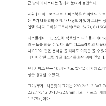
근 방식이 다르다는 점에서 눈여겨 볼만하다.
제원 | 마이크로소프트 서피스북은 하이엔드 노트
는 추가 배터리와 GPU가 내장되어 있어 그래픽 
인텔 6세대 모바일 프로세서(코어 i5/i7), 8/16G
디스플레이 | 13.5인치 픽셀센스 디스플레이(Pixel
러 윈도를 띄울 수 있다. 또한 디스플레이의 비율(3
나 PDF와 같은 문서를 볼 때에도 이득을 볼 수 
래치에 강한 고릴라 글래스 4를 화면 위에 덮었다.
펜 | 서피스 펜은 1024단계로 필압을 감지해 
성을 경험할 수 있다.
크기/무게 | 태블릿의 크기는 220.2×312.3×
232.1×312.3×13~22.8mm이고, 지포스
1.579kg이다.