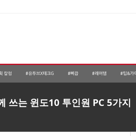
획 칼럼
#유투브X테크G
#삐끕
#레어템
#팁&가
께 쓰는 윈도10 투인원 PC 5가지