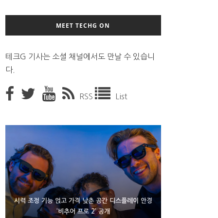
MEET TECHG ON
테크G 기사는 소셜 채널에서도 만날 수 있습니
다.
RSS
List
D램 부족에 10억달러어치 아이폰18 프로세서 패키징
시력 조정 기능 얹고 가격 낮춘 공간 디스플레이 안경
300~400달러 반지형 스피커 준비하는 오픈AI
‘비추어 프로 2’ 공개
대기 중