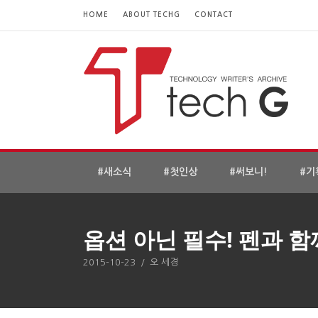
HOME
ABOUT TECHG
CONTACT
#새소식
#첫인상
#써보니!
#기
옵션 아닌 필수! 펜과 함
2015-10-23
/
오 세경