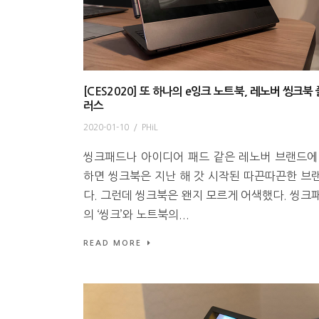
[CES2020] 또 하나의 e잉크 노트북, 레노버 씽크북 
러스
2020-01-10
/
PHiL
씽크패드나 아이디어 패드 같은 레노버 브랜드에
하면 씽크북은 지난 해 갓 시작된 따끈따끈한 브
다. 그런데 씽크북은 왠지 모르게 어색했다. 씽크
의 ‘씽크’와 노트북의...
READ MORE