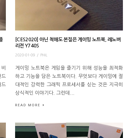
플
[CES2020] 아닌 척해도 본질은 게이밍 노트북, 레노버
리전 Y740S
2020-01-09
/
PHiL
 비
게이밍 노트북은 게임을 즐기기 위해 성능을 최적화
랜드
하고 기능을 담은 노트북이다. 무엇보다 게이밍에 절
패드
대적인 강력한 그래픽 프로세서를 싣는 것은 지극히
상식적인 이야기다. 그런데...
READ MORE