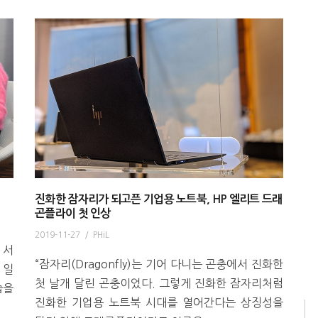
진화한 잠자리가 되고픈 기업용 노트북, HP 엘리트 드래
곤플라이 첫 인상
2019-11-27
/
PHiL
 서
“잠자리(Dragonfly)는 기어 다니는 곤충에서 진화한
 일
첫 날개 달린 곤충이었다. 그렇게 진화한 잠자리처럼
습을
진화한 기업용 노트북 시대를 열어간다는 상징성을