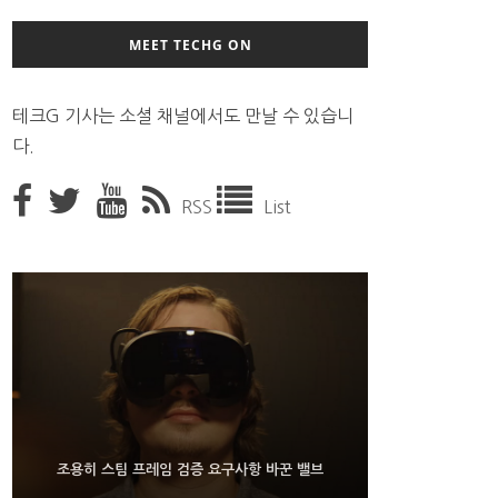
MEET TECHG ON
테크G 기사는 소셜 채널에서도 만날 수 있습니
다.
RSS
List
9월 4일부터 서비스 접는 안드로이드 장치용 구글 어
FMS 2026서 차세대 3D 메모리 ZHBM·ZNAND-O
조용히 스팀 프레임 검증 요구사항 바꾼 밸브
모형 처음 선보인 삼성전자
시스턴트