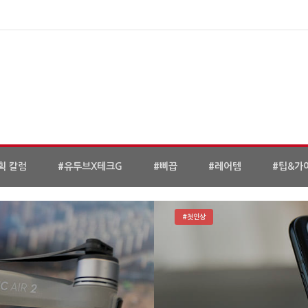
획 칼럼
#유투브X테크G
#삐끕
#레어템
#팁&가
#첫인상