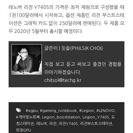
레노버 리전 Y740S의 가격은 최저 제원으로 구성했을 때
1천100달러에서 시작하고, 옵션 제품인 리전 부스트스테
이션은 그래픽 카드 없이 250달러에 판매된다. 두 제품 모
두 2020년 5월부터 출시할 예정이다.
글쓴이 | 칫솔(PHILSIK CHOI)
직접 보고 듣고 써보고 즐겼던 경험을
이야기하겠습니다.
chitsol@techg.kr
#egpu
,
#gaming_notebook
,
#Legion
,
#LENOVO
,
#게이밍노트북
,
Legion_booststation
,
Legion_Y740S
,
도
킹스테이션
,
레노버
,
리전
,
리전Y740S
,
리전부스트스테이션
,
외장GPU