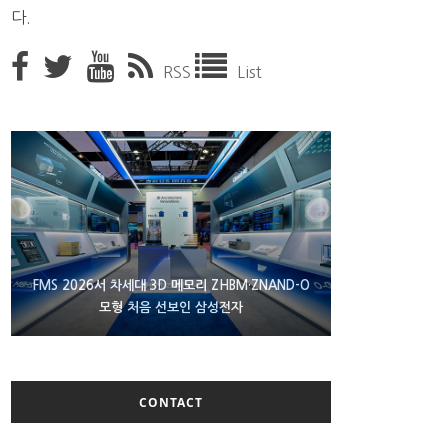
다.
RSS
List
XBOX 25주년 맞아 무료 선물 나누는 마이크로소프
FMS 2026서 차세대 3D 메모리 ZHBM·ZNAND-O
에이수스 구글북 ‘CX9406’ 제품 이미지 유출
모형 처음 선보인 삼성전자
트
CONTACT