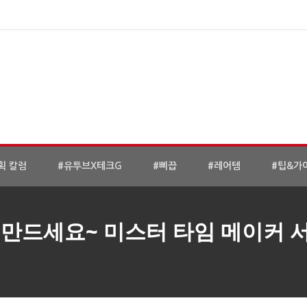
획 칼럼
#유투브X테크G
#삐끕
#레어템
#팁&가
접 만드세요~ 미스터 타임 메이커 