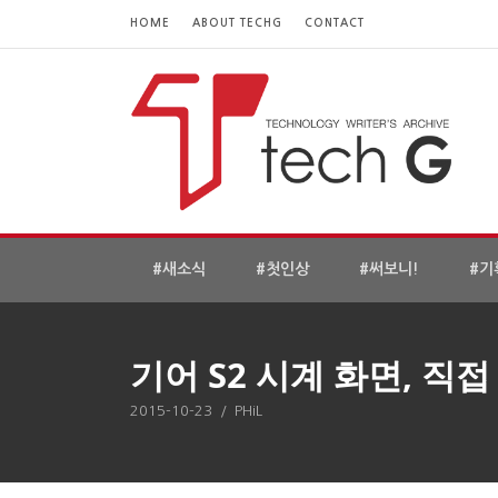
HOME
ABOUT TECHG
CONTACT
#새소식
#첫인상
#써보니!
#기
기어 S2 시계 화면, 직
2015-10-23
/
PHiL