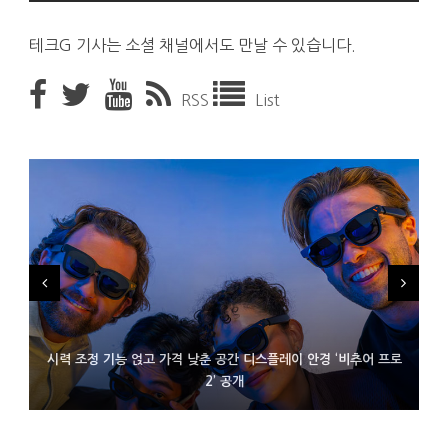
테크G 기사는 소셜 채널에서도 만날 수 있습니다.
RSS
List
시력 조정 기능 얹고 가격 낮춘 공간 디스플레이 안경 ‘비추어 프로
D램 부족에 10억달러어치 아이폰18 프로세서 패키징 대기 중
300~400달러 반지형 스피커 준비하는 오픈AI
2’ 공개