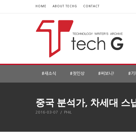
HOME
ABOUT TECHG
CONTACT
#새소식
#첫인상
#써보니!
#기
중국 분석가, 차세대 스
2016-03-07
/
PHiL