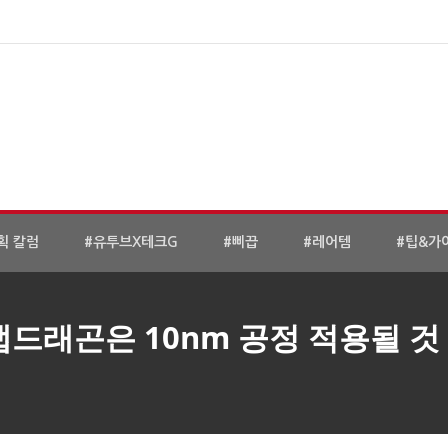
획 칼럼
#유투브X테크G
#삐끕
#레어템
#팁&가
냅드래곤은 10nm 공정 적용될 것