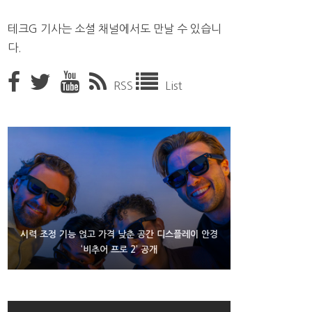
테크G 기사는 소셜 채널에서도 만날 수 있습니
다.
RSS
List
D램 부족에 10억달러어치 아이폰18 프로세서 패키징
시력 조정 기능 얹고 가격 낮춘 공간 디스플레이 안경
300~400달러 반지형 스피커 준비하는 오픈AI
‘비추어 프로 2’ 공개
대기 중