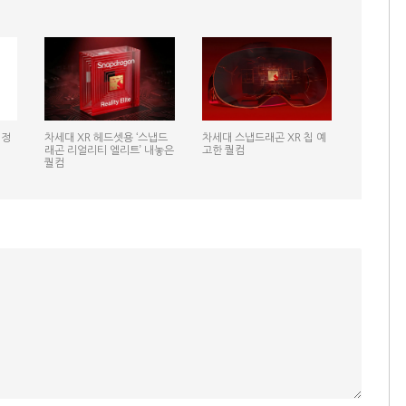
일정
차세대 XR 헤드셋용 ‘스냅드
차세대 스냅드래곤 XR 칩 예
래곤 리얼리티 엘리트’ 내놓은
고한 퀄컴
퀄컴