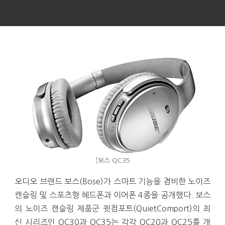
↑보스 QC35
오디오 브랜드 보스(Bose)가 스마트 기능을 겸비한 노이즈
캔슬링 및 스포츠형 헤드폰과 이어폰 4종을 공개했다. 보스
의 노이즈 캔슬링 제품군 큇컴포트(QuietComport)의 최
신 시리즈인 QC30과 QC35는 각각 QC20과 QC25를 개