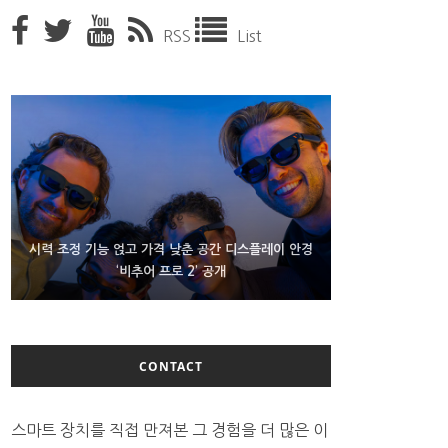
RSS
List
D램 부족에 10억달러어치 아이폰18 프로세서 패키징
시력 조정 기능 얹고 가격 낮춘 공간 디스플레이 안경
300~400달러 반지형 스피커 준비하는 오픈AI
‘비추어 프로 2’ 공개
대기 중
CONTACT
스마트 장치를 직접 만져본 그 경험을 더 많은 이