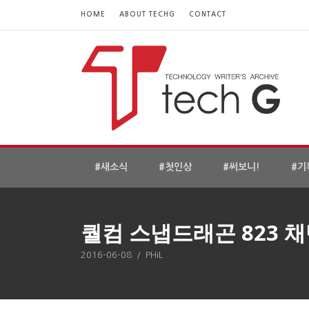
HOME
ABOUT TECHG
CONTACT
#새소식
#첫인상
#써보니!
#기
퀄컴 스냅드래곤 823 채
2016-06-08
/
PHiL