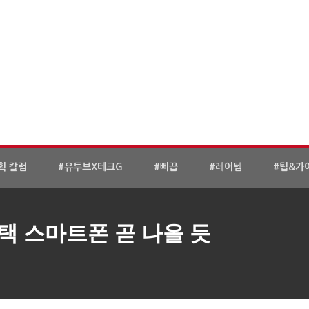
획 칼럼
#유투브X테크G
#삐끕
#레어템
#팁&가
택 스마트폰 곧 나올 듯