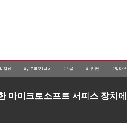
획 칼럼
#유투브X테크G
#삐끕
#레어템
#팁&가
한 마이크로소프트 서피스 장치에