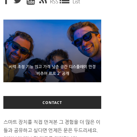
RSS
List
D램 부족에 10억달러어치 아이폰18 프로세서 패키징
시력 조정 기능 얹고 가격 낮춘 공간 디스플레이 안경
300~400달러 반지형 스피커 준비하는 오픈AI
‘비추어 프로 2’ 공개
대기 중
CONTACT
스마트 장치를 직접 만져본 그 경험을 더 많은 이
들과 공유하고 싶다면 언제든 문은 두드리세요.