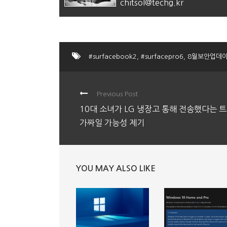
chitsol@techg.kr
#surfacebook2
,
#surfacepro6
,
8월보안업데
Previous Post
10대 소녀가 LG 냉장고 통해 전송했다는 트
가짜일 가능성 제기
YOU MAY ALSO LIKE