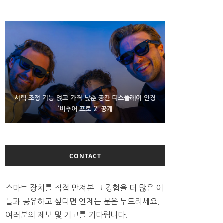
D램 부족에 10억달러어치 아이폰18 프로세서 패키징
시력 조정 기능 얹고 가격 낮춘 공간 디스플레이 안경
300~400달러 반지형 스피커 준비하는 오픈AI
‘비추어 프로 2’ 공개
대기 중
CONTACT
스마트 장치를 직접 만져본 그 경험을 더 많은 이
들과 공유하고 싶다면 언제든 문은 두드리세요.
여러분의 제보 및 기고를 기다립니다.