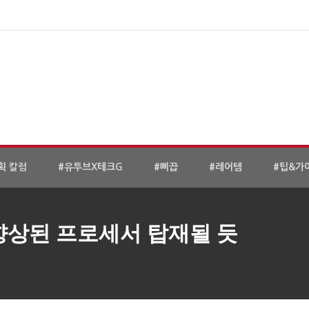
획 칼럼
#유투브X테크G
#삐끕
#레어템
#팁&가
향상된 프로세서 탑재될 듯