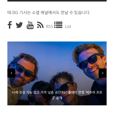
테크G 기사는 소셜 채널에서도 만날 수 있습니다.
RSS
List
시력 조정 기능 얹고 가격 낮춘 공간 디스플레이 안경 ‘비추어 프로
D램 부족에 10억달러어치 아이폰18 프로세서 패키징 대기 중
300~400달러 반지형 스피커 준비하는 오픈AI
2’ 공개