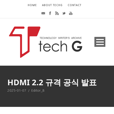
HOME
ABOUT TECHG
CONTACT
HDMI 2.2 규격 공식 발표
2025-01-07
/
Editor_B