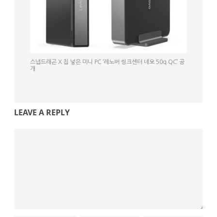
스냅드래곤 X 칩 넣은 미니 PC ‘레노버 씽크센터 네오 50q QC’ 공
개
LEAVE A REPLY