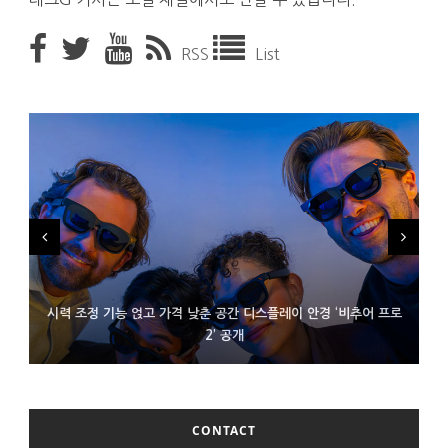
RSS
List
시력 조정 기능 얹고 가격 낮춘 공간 디스플레이 안경 ‘비추어 프로
D램 부족에 10억달러어치 아이폰18 프로세서 패키징 대기 중
300~400달러 반지형 스피커 준비하는 오픈AI
2’ 공개
CONTACT