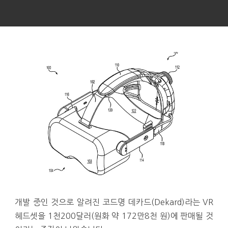
개발 중인 것으로 알려진 코드명 데카드(Dekard)라는 VR
헤드셋을 1천200달러(원화 약 172만8천 원)에 판매될 것