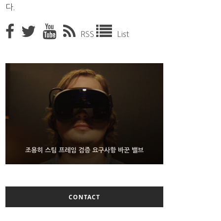
다.
RSS
List
9월 4일부터 서비스 접는 안드로이드 장치용 구글 어
FMS 2026서 차세대 3D 메모리 ZHBM·ZNAND-O
조용히 스팀 프레임 검증 요구사항 바꾼 밸브
모형 처음 선보인 삼성전자
시스턴트
CONTACT