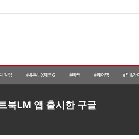
획 칼럼
#유투브X테크G
#삐끕
#레어템
#팁&가
노트북LM 앱 출시한 구글