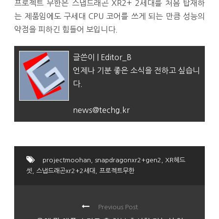
프로젝트 무한은 스냅드래곤 XR2+ 2세대를 처음 탑재하
는 제품임에도 구세대 CPU 코어를 쓰게 되는 만큼 성능의
약점을 피하긴 힘들어 보입니다.
글쓴이 | Editor_B
언제나 기분 좋은 소식을 전하고 싶습니
다.
news@techg.kr
projectmoohan
,
snapdragonxr2+gen2
,
XR헤드
셋
,
스냅드래곤xr2+2세대
,
프로젝트무한
Previous Post