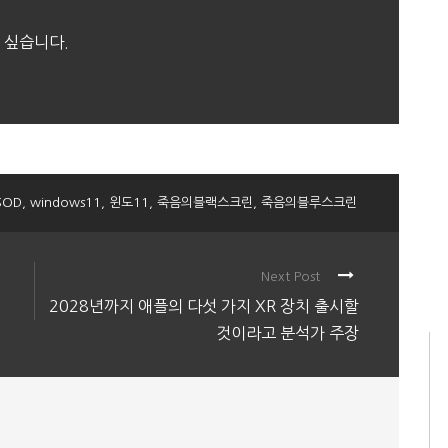
 싶습니다.
SOD
,
windows11
,
윈도11
,
죽음의블랙스크린
,
죽음의블루스크린
Next Post
2028년까지 애플의 다섯 가지 XR 장치 출시할
것이라고 분석가 주장