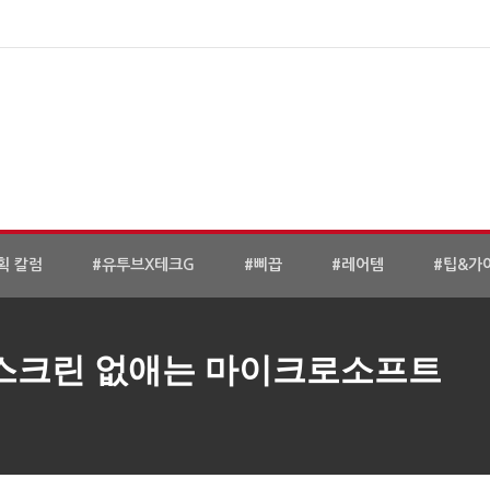
획 칼럼
#유투브X테크G
#삐끕
#레어템
#팁&가
 스크린 없애는 마이크로소프트