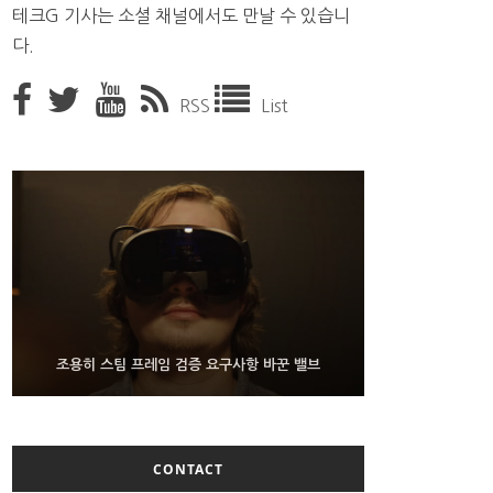
테크G 기사는 소셜 채널에서도 만날 수 있습니
다.
RSS
List
9월 4일부터 서비스 접는 안드로이드 장치용 구글 어
FMS 2026서 차세대 3D 메모리 ZHBM·ZNAND-O
조용히 스팀 프레임 검증 요구사항 바꾼 밸브
모형 처음 선보인 삼성전자
시스턴트
CONTACT