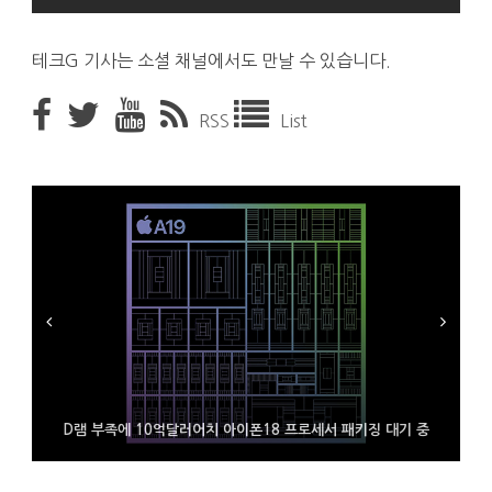
테크G 기사는 소셜 채널에서도 만날 수 있습니다.
RSS
List
시력 조정 기능 얹고 가격 낮춘 공간 디스플레이 안경 ‘비추어 프로
D램 부족에 10억달러어치 아이폰18 프로세서 패키징 대기 중
300~400달러 반지형 스피커 준비하는 오픈AI
2’ 공개