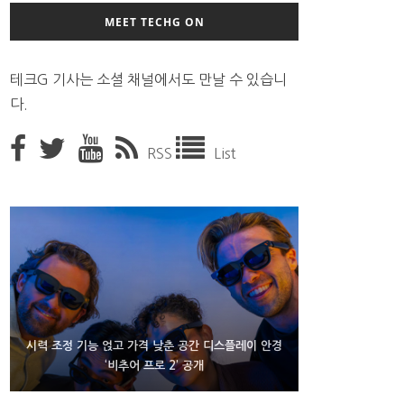
MEET TECHG ON
테크G 기사는 소셜 채널에서도 만날 수 있습니
다.
RSS
List
D램 부족에 10억달러어치 아이폰18 프로세서 패키징
시력 조정 기능 얹고 가격 낮춘 공간 디스플레이 안경
300~400달러 반지형 스피커 준비하는 오픈AI
‘비추어 프로 2’ 공개
대기 중