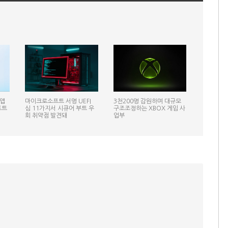
 앱
마이크로소프트 서명 UEFI
3천200명 감원하며 대규모
프트
심 11가지서 시큐어 부트 우
구조조정하는 XBOX 게임 사
회 취약점 발견돼
업부