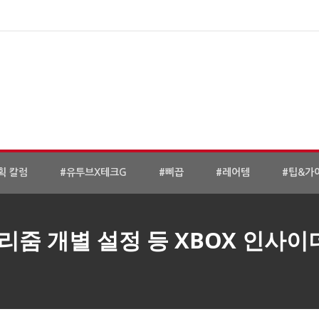
획 칼럼
#유투브X테크G
#삐끕
#레어템
#팁&가
 리줌 개별 설정 등 XBOX 인사이