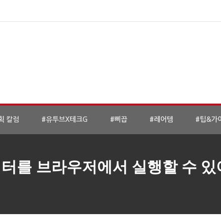
획 칼럼
#유투브X테크G
#삐끕
#레어템
#팁&가
이터를 브라우저에서 실행할 수 있