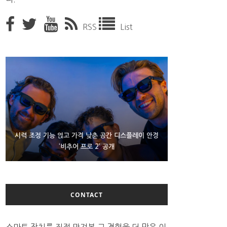
RSS
List
D램 부족에 10억달러어치 아이폰18 프로세서 패키징
시력 조정 기능 얹고 가격 낮춘 공간 디스플레이 안경
300~400달러 반지형 스피커 준비하는 오픈AI
‘비추어 프로 2’ 공개
대기 중
CONTACT