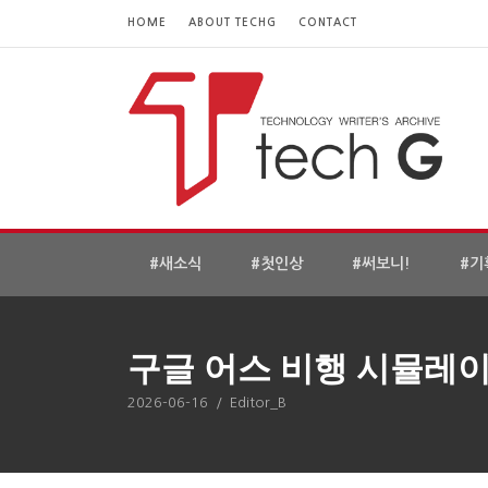
HOME
ABOUT TECHG
CONTACT
#새소식
#첫인상
#써보니!
#기
구글 어스 비행 시뮬레
2026-06-16
/
Editor_B