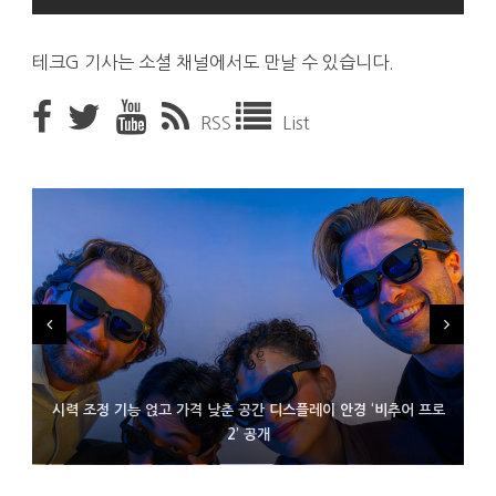
테크G 기사는 소셜 채널에서도 만날 수 있습니다.
RSS
List
시력 조정 기능 얹고 가격 낮춘 공간 디스플레이 안경 ‘비추어 프로
D램 부족에 10억달러어치 아이폰18 프로세서 패키징 대기 중
300~400달러 반지형 스피커 준비하는 오픈AI
2’ 공개