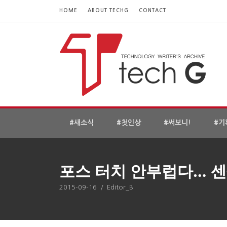
HOME
ABOUT TECHG
CONTACT
#새소식
#첫인상
#써보니!
#기
포스 터치 안부럽다… 센
2015-09-16
/
Editor_B