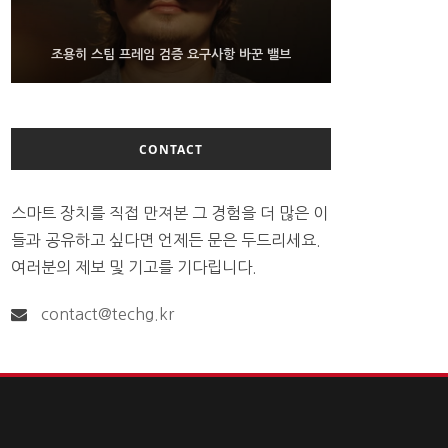
9월 4일부터 서비스 접는 안드로이드 장치용 구글 어
FMS 2026서 차세대 3D 메모리 ZHBM·ZNAND-O
조용히 스팀 프레임 검증 요구사항 바꾼 밸브
모형 처음 선보인 삼성전자
시스턴트
CONTACT
스마트 장치를 직접 만져본 그 경험을 더 많은 이
들과 공유하고 싶다면 언제든 문은 두드리세요.
여러분의 제보 및 기고를 기다립니다.
contact@techg.kr