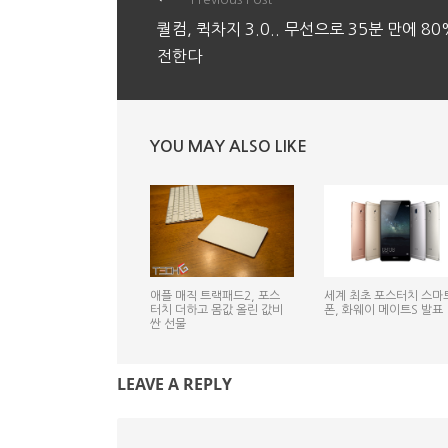
퀄컴, 퀵차지 3.0.. 무선으로 35분 만에 80
전한다
YOU MAY ALSO LIKE
애플 매직 트랙패드2, 포스
세계 최초 포스터치 스마
터치 더하고 몸값 올린 값비
폰, 화웨이 메이트S 발표
싼 선물
LEAVE A REPLY