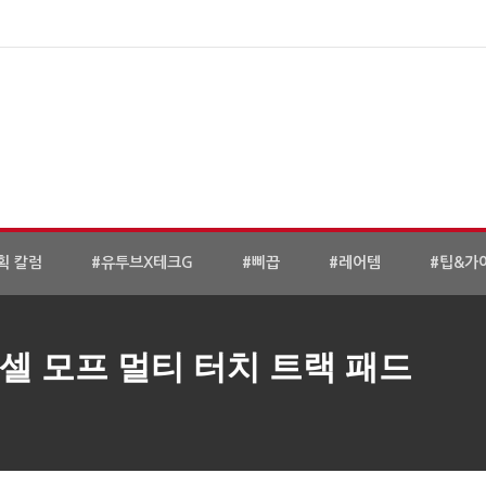
획 칼럼
#유투브X테크G
#삐끕
#레어템
#팁&가
셀 모프 멀티 터치 트랙 패드