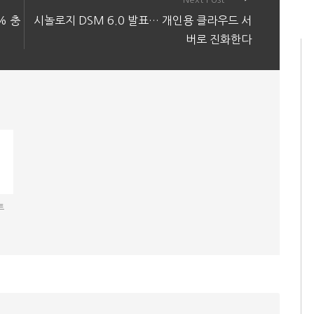
% 충
시놀로지 DSM 6.0 발표… 개인용 클라우드 서
버로 진화한다
트