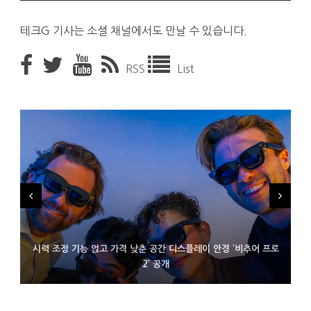
테크G 기사는 소셜 채널에서도 만날 수 있습니다.
RSS
List
시력 조정 기능 얹고 가격 낮춘 공간 디스플레이 안경 ‘비추어 프로
D램 부족에 10억달러어치 아이폰18 프로세서 패키징 대기 중
300~400달러 반지형 스피커 준비하는 오픈AI
2’ 공개