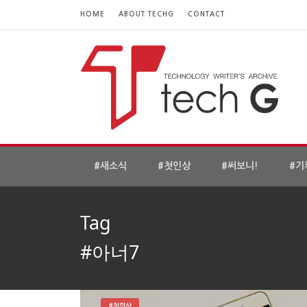
HOME
ABOUT TECHG
CONTACT
#새소식
#첫인상
#써보니!
#기
Tag
#아너7
#첫인상