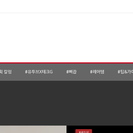
획 칼럼
#유투브X테크G
#삐끕
#레어템
#팁&가
#새소식