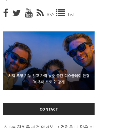
RSS
List
D램 부족에 10억달러어치 아이폰18 프로세서 패키징
시력 조정 기능 얹고 가격 낮춘 공간 디스플레이 안경
300~400달러 반지형 스피커 준비하는 오픈AI
‘비추어 프로 2’ 공개
대기 중
CONTACT
스마트 장치를 직접 만져본 그 경험을 더 많은 이