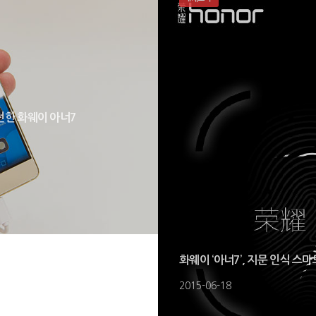
허전한 화웨이 아너7
화웨이 ‘아너7’, 지문 인식 스
2015-06-18