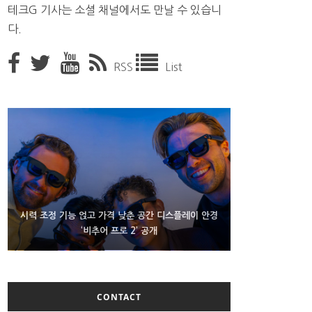
테크G 기사는 소셜 채널에서도 만날 수 있습니
다.
RSS
List
D램 부족에 10억달러어치 아이폰18 프로세서 패키징
시력 조정 기능 얹고 가격 낮춘 공간 디스플레이 안경
300~400달러 반지형 스피커 준비하는 오픈AI
‘비추어 프로 2’ 공개
대기 중
CONTACT