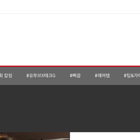
획 칼럼
#유투브X테크G
#삐끕
#레어템
#팁&가