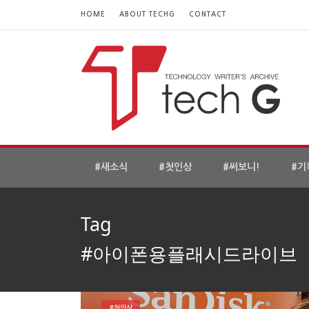
HOME
ABOUT TECHG
CONTACT
#새소식
#첫인상
#써보니!
#기
Tag
#아이폰용플래시드라이브
#첫인상