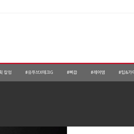
획 칼럼
#유투브X테크G
#삐끕
#레어템
#팁&가