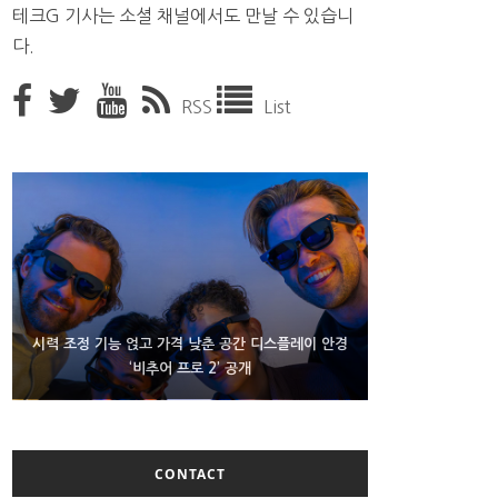
테크G 기사는 소셜 채널에서도 만날 수 있습니
다.
RSS
List
D램 부족에 10억달러어치 아이폰18 프로세서 패키징
시력 조정 기능 얹고 가격 낮춘 공간 디스플레이 안경
300~400달러 반지형 스피커 준비하는 오픈AI
‘비추어 프로 2’ 공개
대기 중
CONTACT